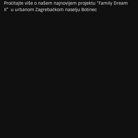
Pročitajte više o našem najnovijem projektu “Family Dream
II” u urbanom Zagrebačkom naselju Botinec